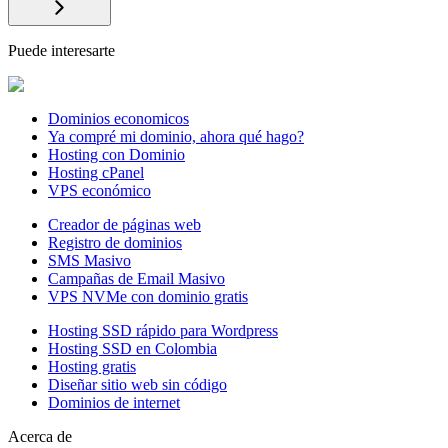
Puede interesarte
Dominios economicos
Ya compré mi dominio, ahora qué hago?
Hosting con Dominio
Hosting cPanel
VPS económico
Creador de páginas web
Registro de dominios
SMS Masivo
Campañas de Email Masivo
VPS NVMe con dominio gratis
Hosting SSD rápido para Wordpress
Hosting SSD en Colombia
Hosting gratis
Diseñar sitio web sin código
Dominios de internet
Acerca de