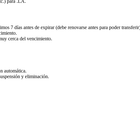
tc.) para .LA.
mos 7 días antes de expirar (debe renovarse antes para poder transferir)
cimiento.
 muy cerca del vencimiento.
.
ón automática.
suspensión y eliminación.