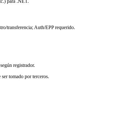
tc.) para .NET.
tro/transferencia; Auth/EPP requerido.
según registrador.
e ser tomado por terceros.