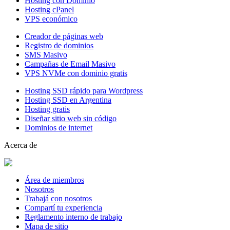
Hosting con Dominio
Hosting cPanel
VPS económico
Creador de páginas web
Registro de dominios
SMS Masivo
Campañas de Email Masivo
VPS NVMe con dominio gratis
Hosting SSD rápido para Wordpress
Hosting SSD en Argentina
Hosting gratis
Diseñar sitio web sin código
Dominios de internet
Acerca de
Área de miembros
Nosotros
Trabajá con nosotros
Compartí tu experiencia
Reglamento interno de trabajo
Mapa de sitio