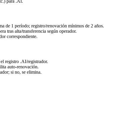
c.) para .AI.
ma de 1 período; registro/renovación mínimos de 2 años.
era tras alta/transferencia según operador.
ador correspondiente.
 registro .AI/registrador.
lita auto-renovación.
dor; si no, se elimina.