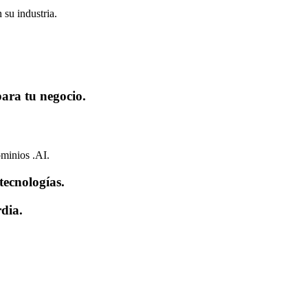
 su industria.
para tu negocio.
ominios .AI.
 tecnologías.
dia.