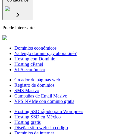
Contáctanos
Puede interesarte
Dominios económicos
Ya tengo dominio, ¿y ahora qué?
Hosting con Dominio
Hosting cPanel
VPS económico
Creador de páginas web
Registro de dominios
SMS Masivo
Campañas de Email Masivo
VPS NVMe con dominio gratis
Hosting SSD rápido para Wordpress
Hosting SSD en México
Hosting gratis
Diseñar sitio web sin código
Dominios de internet