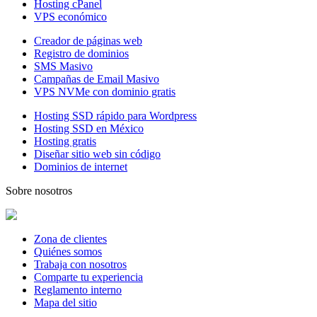
Hosting cPanel
VPS económico
Creador de páginas web
Registro de dominios
SMS Masivo
Campañas de Email Masivo
VPS NVMe con dominio gratis
Hosting SSD rápido para Wordpress
Hosting SSD en México
Hosting gratis
Diseñar sitio web sin código
Dominios de internet
Sobre nosotros
Zona de clientes
Quiénes somos
Trabaja con nosotros
Comparte tu experiencia
Reglamento interno
Mapa del sitio