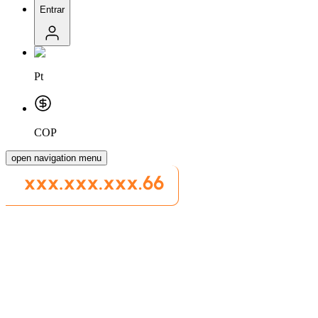
Entrar
Pt
COP
open navigation menu