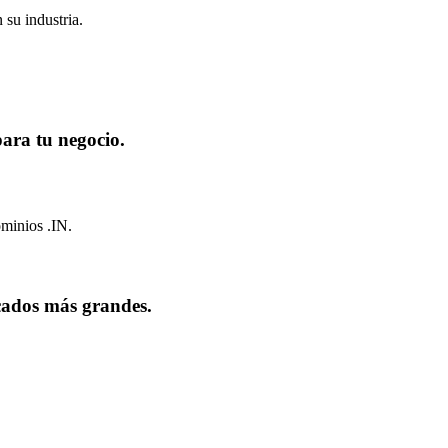
 su industria.
para tu negocio.
ominios .IN.
cados más grandes.