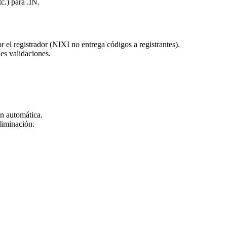
c.) para .IN.
el registrador (NIXI no entrega códigos a registrantes).
es validaciones.
ón automática.
liminación.