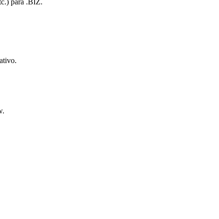
tc.) para .BIZ.
ativo.
w.