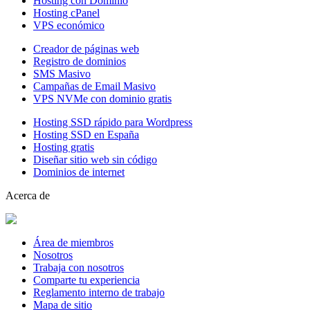
Hosting con Dominio
Hosting cPanel
VPS económico
Creador de páginas web
Registro de dominios
SMS Masivo
Campañas de Email Masivo
VPS NVMe con dominio gratis
Hosting SSD rápido para Wordpress
Hosting SSD en España
Hosting gratis
Diseñar sitio web sin código
Dominios de internet
Acerca de
Área de miembros
Nosotros
Trabaja con nosotros
Comparte tu experiencia
Reglamento interno de trabajo
Mapa de sitio