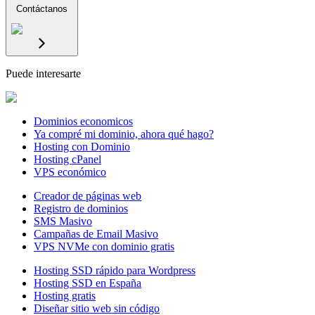
Contáctanos
Puede interesarte
Dominios economicos
Ya compré mi dominio, ahora qué hago?
Hosting con Dominio
Hosting cPanel
VPS económico
Creador de páginas web
Registro de dominios
SMS Masivo
Campañas de Email Masivo
VPS NVMe con dominio gratis
Hosting SSD rápido para Wordpress
Hosting SSD en España
Hosting gratis
Diseñar sitio web sin código