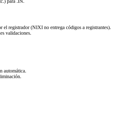
c.) para .IN.
el registrador (NIXI no entrega códigos a registrantes).
es validaciones.
ón automática.
liminación.