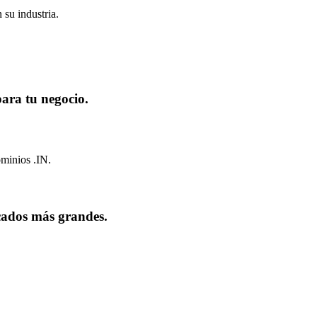
 su industria.
para tu negocio.
ominios .IN.
cados más grandes.