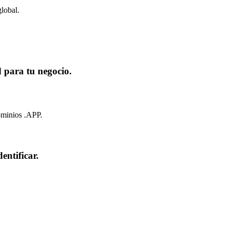
lobal.
d para tu negocio.
dominios .APP.
entificar.