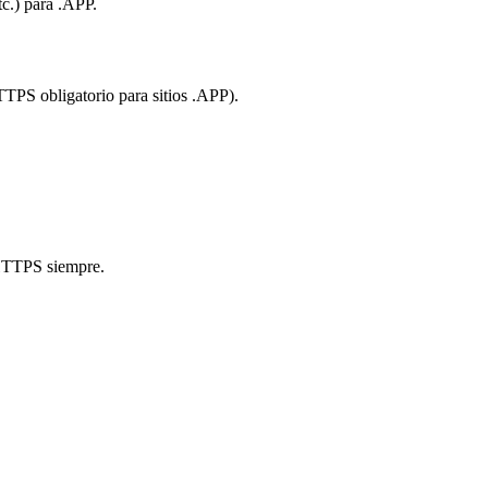
tc.) para .APP.
S obligatorio para sitios .APP).
 HTTPS siempre.